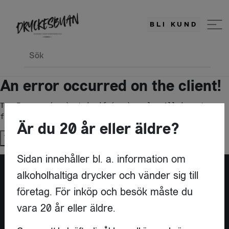
BLI KUND
Sök
An error occurred on the client!
TypeError: c(...).stringify(...).replaceAll is not a 
function
Är du 20 år eller äldre?
Try again
Sidan innehåller bl. a. information om
alkoholhaltiga drycker och vänder sig till
företag. För inköp och besök måste du
vara 20 år eller äldre.
KONTAKT
DRYCKESBUAN