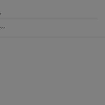
k
oss