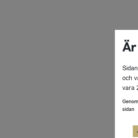
Är
Sidan
och v
vara 2
Genom 
sidan