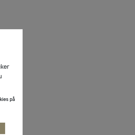
cker
u
kies på
R