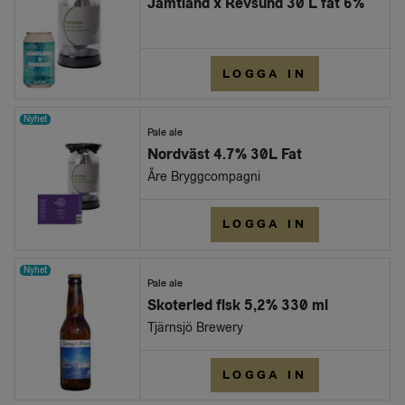
Jämtland x Revsund 30 L fat 6%
LOGGA IN
Nyhet
Pale ale
Nordväst 4.7% 30L Fat
Åre Bryggcompagni
LOGGA IN
Nyhet
Pale ale
Skoterled flsk 5,2% 330 ml
Tjärnsjö Brewery
LOGGA IN