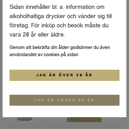
Sidan innehåller bl. a. information om
alkoholhaltiga drycker och vänder sig till
LOGGA IN
företag. För inköp och besök måste du
vara 20 år eller äldre.
Ljus lager
Beredskapslager 4,8% 440ml BRK
Genom att bekräfta din ålder godkänner du även
Jemtehed & Brande
användandet av cookies på sidan
LOGGA IN
JAG ÄR ÖVER 20 ÅR
Ljus lager
Klassisk pilsner Östersunds Nya Ångbryggeri 4,5% 440 ml Brk
JAG ÄR UNDER 20 ÅR
Östersunds Nya Ångbryggeri
LOGGA IN