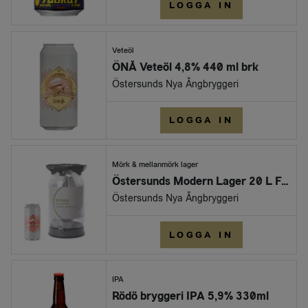
LOGGA IN
Veteöl
ÖNÅ Veteöl 4,8% 440 ml brk
Östersunds Nya Ångbryggeri
LOGGA IN
Mörk & mellanmörk lager
Östersunds Modern Lager 20 L FAT
Östersunds Nya Ångbryggeri
LOGGA IN
IPA
Rödö bryggeri IPA 5,9% 330ml