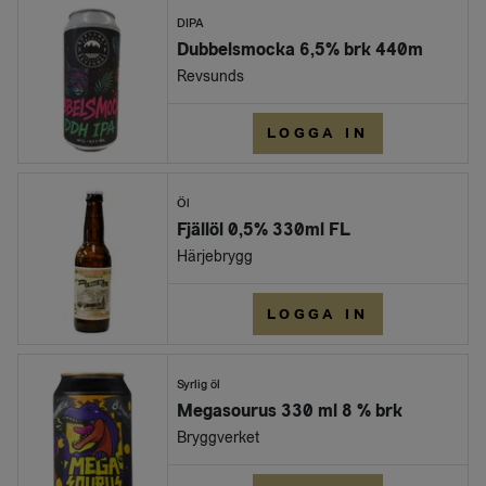
DIPA
Dubbelsmocka 6,5% brk 440m
Revsunds
LOGGA IN
Öl
Fjällöl 0,5% 330ml FL
Härjebrygg
LOGGA IN
Syrlig öl
Megasourus 330 ml 8 % brk
Bryggverket