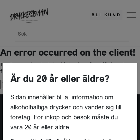
BLI KUND
Sök
An error occurred on the client!
TypeError: c(...).stringify(...).replaceAll is not a 
function
Är du 20 år eller äldre?
Try again
Sidan innehåller bl. a. information om
alkoholhaltiga drycker och vänder sig till
företag. För inköp och besök måste du
vara 20 år eller äldre.
KONTAKT
DRYCKESBUAN