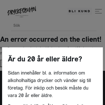
BLI KUND
Sök
An error occurred on the client!
TypeError: c(...).stringify(...).replaceAll is not a 
function
Är du 20 år eller äldre?
Try again
Sidan innehåller bl. a. information om
alkoholhaltiga drycker och vänder sig till
företag. För inköp och besök måste du
vara 20 år eller äldre.
KONTAKT
DRYCKESBUAN