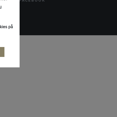
FACEBOOK
u
kies på
R