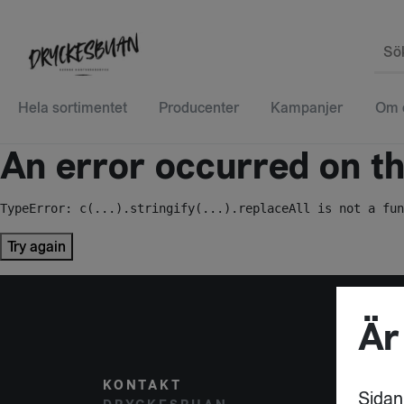
Sö
Hela sortimentet
Producenter
Kampanjer
Om 
An error occurred on the
TypeError: c(...).stringify(...).replaceAll is not a fun
Try again
Är
KONTAKT
POST
Sidan