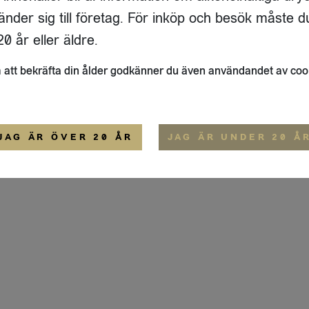
GATAN 64 D
änder sig till företag. För inköp och besök måste d
33
ÖSTERSUND
0 år eller äldre.
ALLMÄNNA VILLKOR
att bekräfta din ålder godkänner du även användandet av coo
JAG ÄR ÖVER 20 ÅR
JAG ÄR UNDER 20 Å