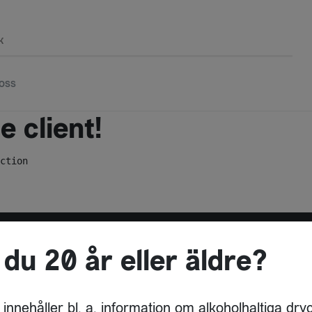
k
oss
 client!
ction
 du 20 år eller äldre?
ADRESS
DRYCKESBUAN
 innehåller bl. a. information om alkoholhaltiga dry