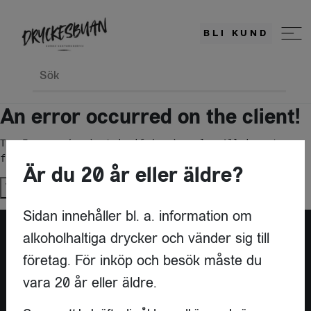
BLI KUND
Sök
An error occurred on the client!
TypeError: c(...).stringify(...).replaceAll is not a 
function
Är du 20 år eller äldre?
Try again
Sidan innehåller bl. a. information om
alkoholhaltiga drycker och vänder sig till
företag. För inköp och besök måste du
vara 20 år eller äldre.
KONTAKT
DRYCKESBUAN