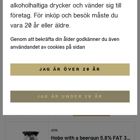
alkoholhaltiga drycker och vänder sig till
LOGGA IN
företag. För inköp och besök måste du
vara 20 år eller äldre.
APA
Decade Pale ale 4,8 % 330 ml Brk
Genom att bekräfta din ålder godkänner du även
Åre Bryggcompagni
användandet av cookies på sidan
LOGGA IN
JAG ÄR ÖVER 20 ÅR
APA
Hobo with a beergun 5,8% Brk 330ml
Revsunds
JAG ÄR UNDER 20 ÅR
LOGGA IN
APA
Hobo with a beergun 5,8% FAT 30L