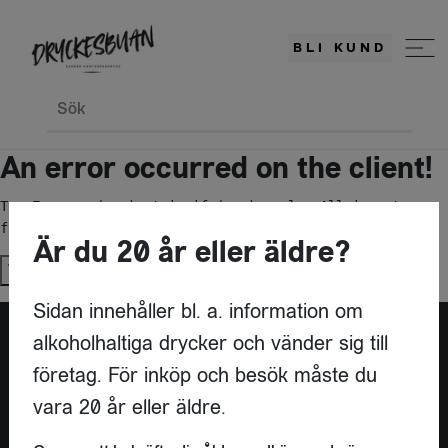
BLI KUND
Sök
An error occurred on the client!
TypeError: c(...).stringify(...).replaceAll is not a 
function
Är du 20 år eller äldre?
Try again
Sidan innehåller bl. a. information om
alkoholhaltiga drycker och vänder sig till
företag. För inköp och besök måste du
vara 20 år eller äldre.
KONTAKT
DRYCKESBUAN