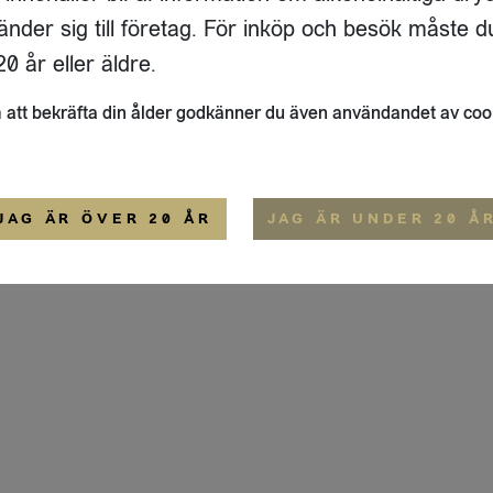
GATAN 64 D
änder sig till företag. För inköp och besök måste d
33
ÖSTERSUND
0 år eller äldre.
ALLMÄNNA VILLKOR
att bekräfta din ålder godkänner du även användandet av coo
JAG ÄR ÖVER 20 ÅR
JAG ÄR UNDER 20 Å