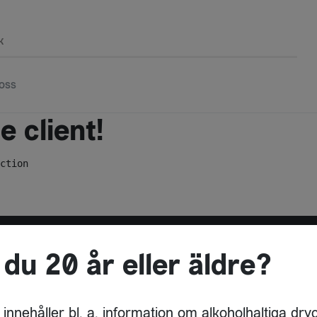
k
oss
 client!
ction
 du 20 år eller äldre?
ADRESS
DRYCKESBUAN
 innehåller bl. a. information om alkoholhaltiga dry