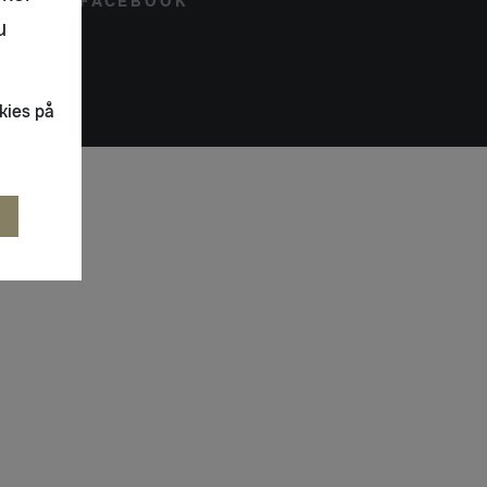
FACEBOOK
u
kies på
R