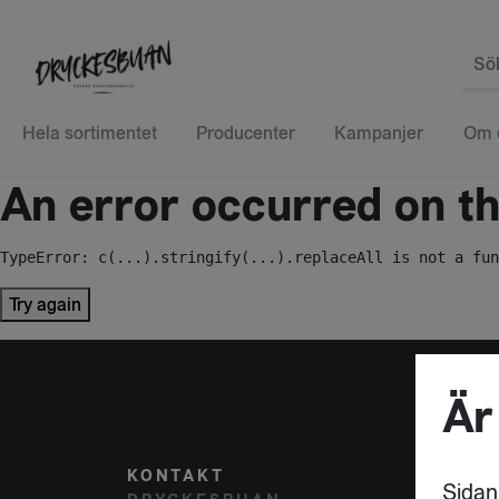
Sö
Hela sortimentet
Producenter
Kampanjer
Om 
An error occurred on the
TypeError: c(...).stringify(...).replaceAll is not a fun
Try again
Är
KONTAKT
POST
Sidan