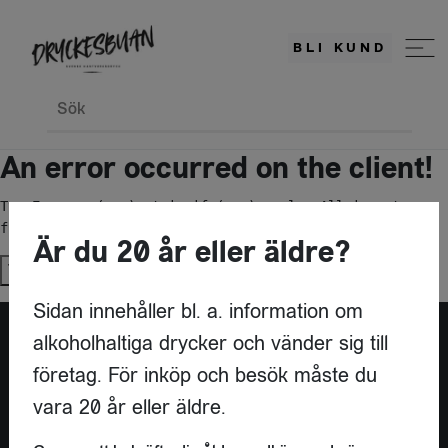
BLI KUND
Sök
An error occurred on the client!
TypeError: c(...).stringify(...).replaceAll is not a 
function
Är du 20 år eller äldre?
Try again
Sidan innehåller bl. a. information om
alkoholhaltiga drycker och vänder sig till
företag. För inköp och besök måste du
vara 20 år eller äldre.
KONTAKT
DRYCKESBUAN