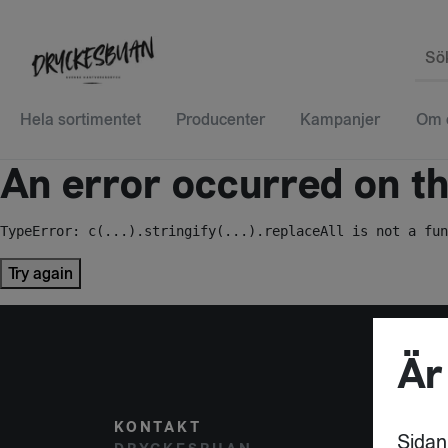
Sö
Hela sortimentet
Producenter
Kampanjer
Om 
An error occurred on the
TypeError: c(...).stringify(...).replaceAll is not a fun
Try again
Är
KONTAKT
POST
Sidan