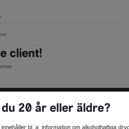
k
oss
 client!
ction
 du 20 år eller äldre?
ADRESS
DRYCKESBUAN
 innehåller bl. a. information om alkoholhaltiga dry