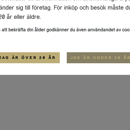
GATAN 64 D
änder sig till företag. För inköp och besök måste d
33
ÖSTERSUND
0 år eller äldre.
ALLMÄNNA VILLKOR
att bekräfta din ålder godkänner du även användandet av coo
JAG ÄR ÖVER 20 ÅR
JAG ÄR UNDER 20 Å