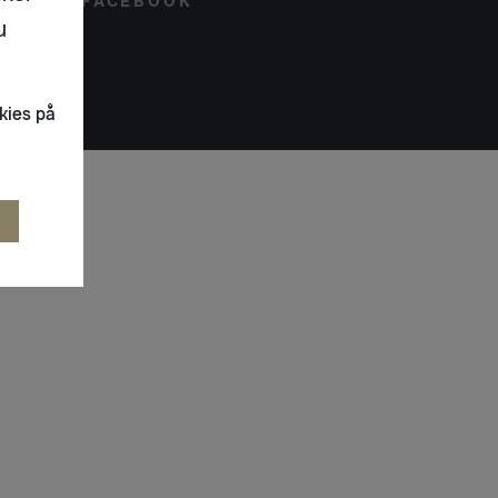
FACEBOOK
u
kies på
R