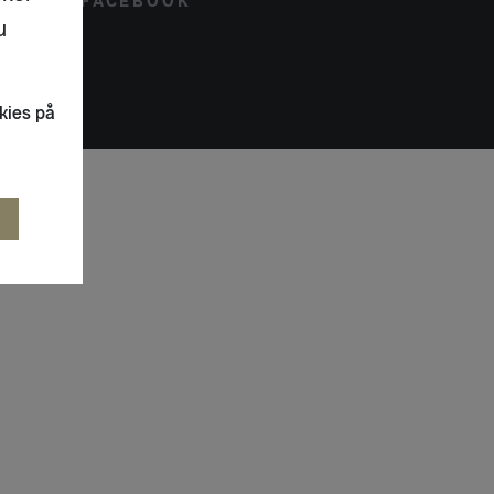
FACEBOOK
u
kies på
R