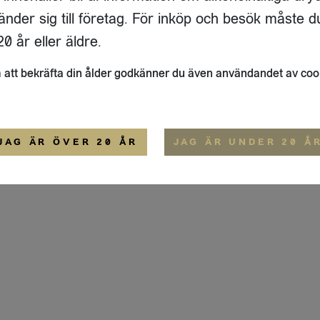
GATAN 64 D
änder sig till företag. För inköp och besök måste d
33
ÖSTERSUND
0 år eller äldre.
ALLMÄNNA VILLKOR
att bekräfta din ålder godkänner du även användandet av coo
JAG ÄR ÖVER 20 ÅR
JAG ÄR UNDER 20 Å