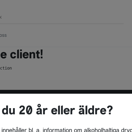
k
oss
 client!
ction
 du 20 år eller äldre?
ADRESS
DRYCKESBUAN
 innehåller bl. a. information om alkoholhaltiga dry