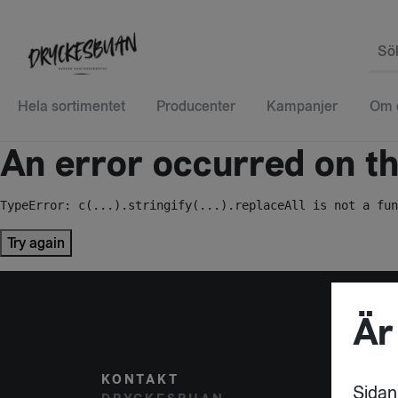
Sö
Hela sortimentet
Producenter
Kampanjer
Om 
An error occurred on the
TypeError: c(...).stringify(...).replaceAll is not a fun
Try again
Är
KONTAKT
POST
Sidan