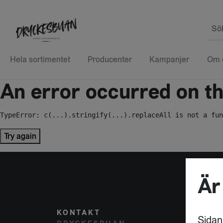
Sö
Hela sortimentet
Producenter
Kampanjer
Om 
An error occurred on the
TypeError: c(...).stringify(...).replaceAll is not a fun
Try again
Är
KONTAKT
POST
Sidan