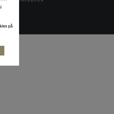
FACEBOOK
u
kies på
R