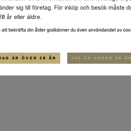
GATAN 64 D
änder sig till företag. För inköp och besök måste d
33
ÖSTERSUND
0 år eller äldre.
ALLMÄNNA VILLKOR
att bekräfta din ålder godkänner du även användandet av coo
JAG ÄR ÖVER 20 ÅR
JAG ÄR UNDER 20 Å