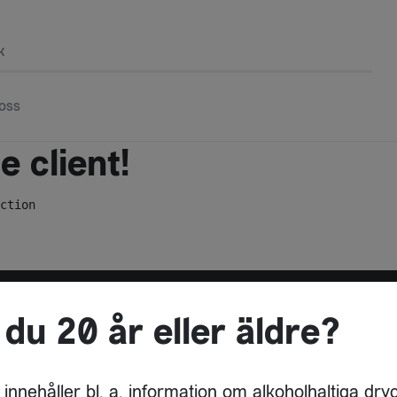
k
oss
 client!
ction
 du 20 år eller äldre?
ADRESS
DRYCKESBUAN
 innehåller bl. a. information om alkoholhaltiga dry