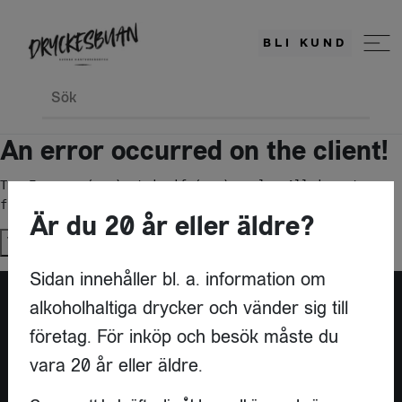
BLI KUND
Sök
An error occurred on the client!
TypeError: c(...).stringify(...).replaceAll is not a 
function
Är du 20 år eller äldre?
Try again
Sidan innehåller bl. a. information om
alkoholhaltiga drycker och vänder sig till
företag. För inköp och besök måste du
vara 20 år eller äldre.
KONTAKT
DRYCKESBUAN