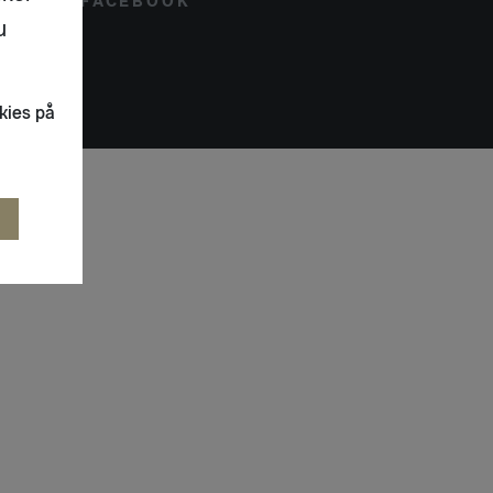
FACEBOOK
u
kies på
R