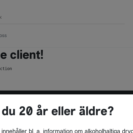
k
oss
 client!
ction
 du 20 år eller äldre?
ADRESS
DRYCKESBUAN
 innehåller bl. a. information om alkoholhaltiga dry