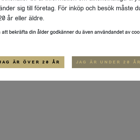
GATAN 64 D
änder sig till företag. För inköp och besök måste d
33
ÖSTERSUND
0 år eller äldre.
ALLMÄNNA VILLKOR
att bekräfta din ålder godkänner du även användandet av coo
JAG ÄR ÖVER 20 ÅR
JAG ÄR UNDER 20 Å