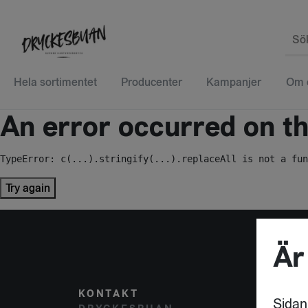
Sö
Hela sortimentet
Producenter
Kampanjer
Om 
An error occurred on the
TypeError: c(...).stringify(...).replaceAll is not a fun
Try again
Är
KONTAKT
POST
Sidan