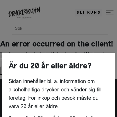
BLI KUND
Sök
An error occurred on the client!
TypeError: c(...).stringify(...).replaceAll is not a 
function
Är du 20 år eller äldre?
Try again
Sidan innehåller bl. a. information om
alkoholhaltiga drycker och vänder sig till
företag. För inköp och besök måste du
vara 20 år eller äldre.
KONTAKT
DRYCKESBUAN