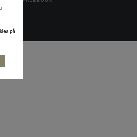
FACEBOOK
u
kies på
R