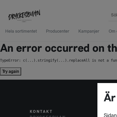
Sö
Hela sortimentet
Producenter
Kampanjer
Om 
An error occurred on the
TypeError: c(...).stringify(...).replaceAll is not a fun
Try again
Är
KONTAKT
POST
Sidan