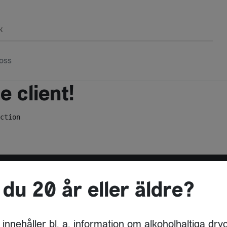
k
oss
 client!
ction
 du 20 år eller äldre?
ADRESS
DRYCKESBUAN
 innehåller bl. a. information om alkoholhaltiga dry