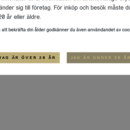
GATAN 64 D
änder sig till företag. För inköp och besök måste d
33
ÖSTERSUND
0 år eller äldre.
ALLMÄNNA VILLKOR
att bekräfta din ålder godkänner du även användandet av coo
JAG ÄR ÖVER 20 ÅR
JAG ÄR UNDER 20 Å