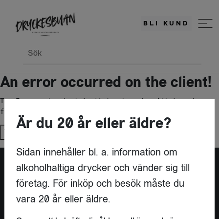
BLI KUND
Sök
An error occurred on the client!
TypeError: c(...).stringify(...).replaceAll is not a 
function
Är du 20 år eller äldre?
Try again
Sidan innehåller bl. a. information om
alkoholhaltiga drycker och vänder sig till
företag. För inköp och besök måste du
vara 20 år eller äldre.
KONTAKT
DRYCKESBUAN