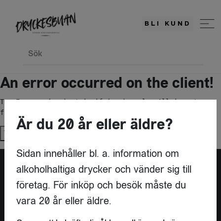
BLI KUND
Sök
An error occurred on the client!
TypeError: c(...).stringify(...).replaceAll is not a 
function
Är du 20 år eller äldre?
Try again
Sidan innehåller bl. a. information om
alkoholhaltiga drycker och vänder sig till
företag. För inköp och besök måste du
vara 20 år eller äldre.
KONTAKT
DRYCKESBUAN