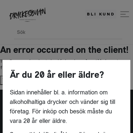
BLI KUND
Sök
An error occurred on the client!
TypeError: c(...).stringify(...).replaceAll is not a 
function
Är du 20 år eller äldre?
Try again
Sidan innehåller bl. a. information om
alkoholhaltiga drycker och vänder sig till
företag. För inköp och besök måste du
vara 20 år eller äldre.
KONTAKT
DRYCKESBUAN