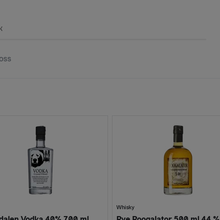
k
oss
Whisky
dalen Vodka 40% 700 ml
Rye Roogalator 500 ml 44 %