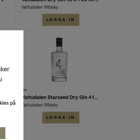
Vattudalen Whisky
LOGGA IN
cker
u
Gin
Vattudalen Sansho Dry Gin 700 ml FL 42 %
Vattudalen Starseed Dry Gin 41% 700ml FL
kies på
Vattudalen Whisky
LOGGA IN
R