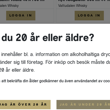
alen Whisky
Vattudalen Whisky
LOGGA IN
LOGGA IN
 du 20 år eller äldre?
 innehåller bl. a. information om alkoholhaltiga dry
änder sig till företag. För inköp och besök måste d
0 år eller äldre.
Gin
udalen Rom 42% 500ml FL
att bekräfta din ålder godkänner du även användandet av coo
alen Whisky
Vattudalen Whisky
LOGGA IN
LOGGA IN
JAG ÄR ÖVER 20 ÅR
JAG ÄR UNDER 20 Å