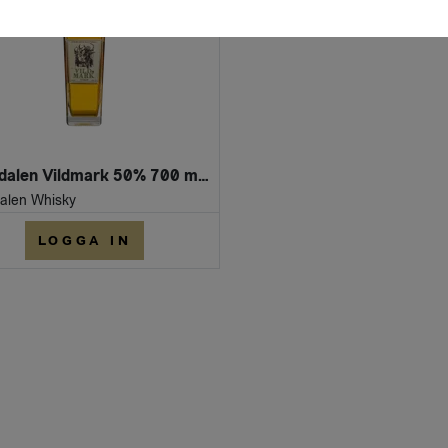
Vattudalen Vildmark 50% 700 ml FL
alen Whisky
LOGGA IN