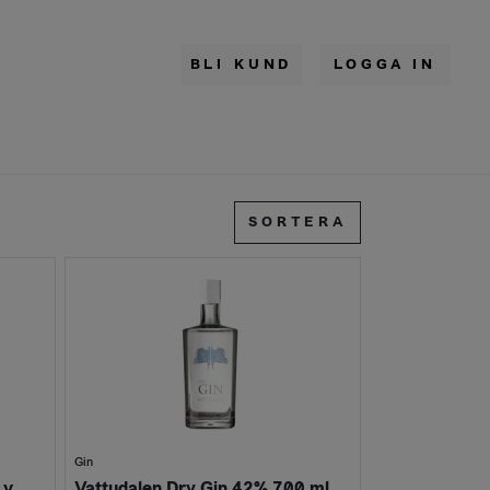
BLI KUND
LOGGA IN
SORTERA
Gin
 v
Vattudalen Dry Gin 42% 700 ml FL