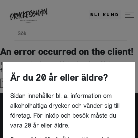
BLI KUND
Sök
An error occurred on the client!
TypeError: c(...).stringify(...).replaceAll is not a 
function
Är du 20 år eller äldre?
Try again
Sidan innehåller bl. a. information om
alkoholhaltiga drycker och vänder sig till
företag. För inköp och besök måste du
vara 20 år eller äldre.
KONTAKT
DRYCKESBUAN