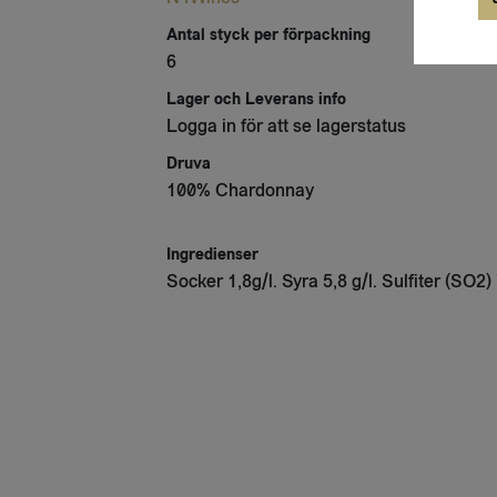
Antal styck per förpackning
6
Lager och Leverans info
Logga in för att se lagerstatus
Druva
100% Chardonnay
Ingredienser
Socker 1,8g/l. Syra 5,8 g/l. Sulfiter (SO2)