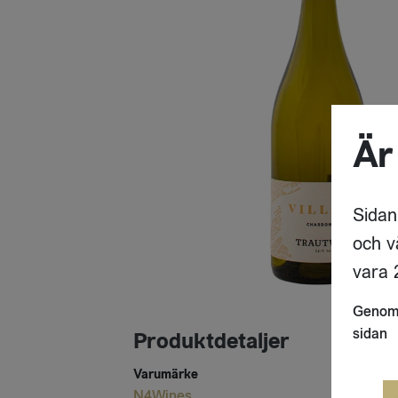
Är
Sidan
och v
vara 2
Genom 
sidan
Produktdetaljer
Varumärke
N4Wines