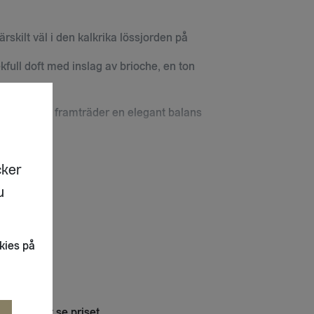
rskilt väl i den kalkrika lössjorden på
kfull doft med inslag av brioche, en ton
ee. I smaken framträder en elegant balans
ger en harmonisk fräschör och textur.
 MER
cker
u
A IN
ter, kastanjsoppa eller medelåldrad ost.
kies på
 in för att se priset
r. Spontan jäsning, 10 månaders
R