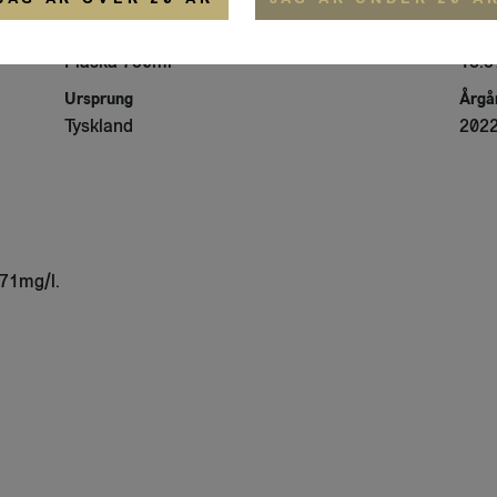
Förpackning
Alko
jästkontakt, 50 % ekfat, 50 % rostfritt stål
Flaska 750ml
13.5
Ursprung
Årgå
Tyskland
202
 71mg/l.