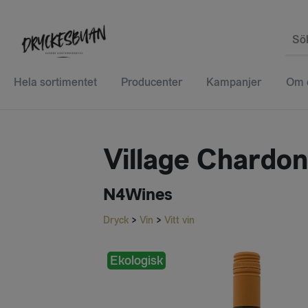
Sö
Hela sortimentet
Producenter
Kampanjer
Om 
Village Chardo
N4Wines
Dryck
>
Vin
>
Vitt vin
Ekologisk