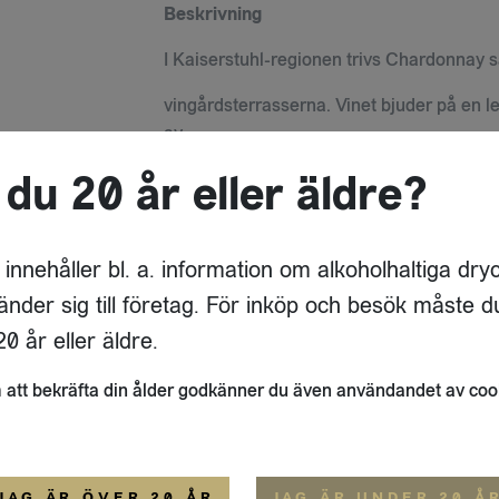
Beskrivning
I Kaiserstuhl-regionen trivs Chardonnay sä
vingårdsterrasserna. Vinet bjuder på en le
av
 du 20 år eller äldre?
anis samt lätta aromer av vanilj och toff
mellan livlig syra och fin mognad, vilket 
VISA
 innehåller bl. a. information om alkoholhaltiga dry
änder sig till företag. För inköp och besök måste d
Passar till
0 år eller äldre.
LOGG
Den passar bra med svamp- eller pumparät
att bekräfta din ålder godkänner du även användandet av coo
Vinframställningsprocessen
Artikelnummer
Pris
735007288111212515
Logga
Handskördade biodynamiskt odlade druvo
JAG ÄR ÖVER 20 ÅR
JAG ÄR UNDER 20 Å