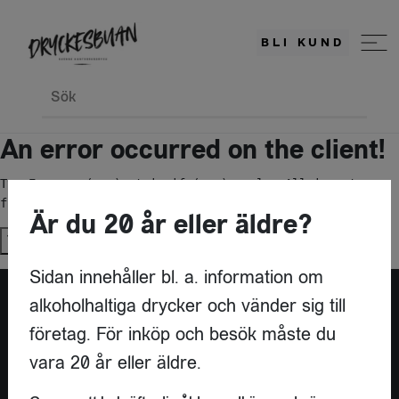
BLI KUND
Sök
An error occurred on the client!
TypeError: c(...).stringify(...).replaceAll is not a 
function
Är du 20 år eller äldre?
Try again
Sidan innehåller bl. a. information om
alkoholhaltiga drycker och vänder sig till
företag. För inköp och besök måste du
vara 20 år eller äldre.
KONTAKT
DRYCKESBUAN