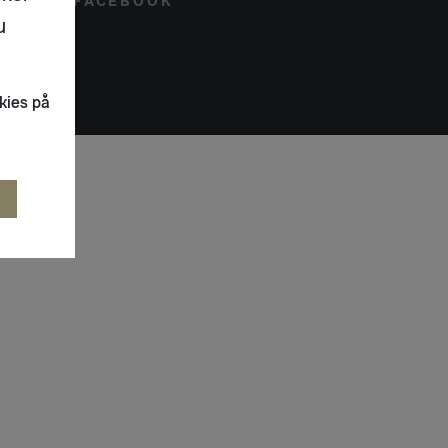
FACEBOOK
u
kies på
R