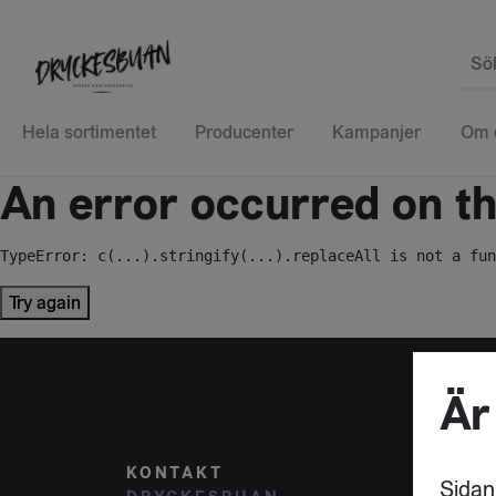
Sö
Hela sortimentet
Producenter
Kampanjer
Om 
An error occurred on the
TypeError: c(...).stringify(...).replaceAll is not a fun
Try again
Är
KONTAKT
POST
Sidan