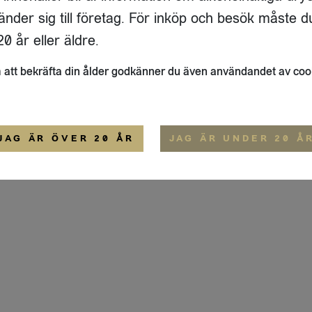
GATAN 64 D
änder sig till företag. För inköp och besök måste d
33
ÖSTERSUND
0 år eller äldre.
ALLMÄNNA VILLKOR
att bekräfta din ålder godkänner du även användandet av coo
JAG ÄR ÖVER 20 ÅR
JAG ÄR UNDER 20 Å