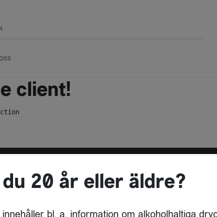
k
oss
 client!
ction
 du 20 år eller äldre?
ADRESS
DRYCKESBUAN
 innehåller bl. a. information om alkoholhaltiga dry