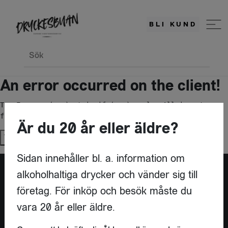
BLI KUND
Sök
An error occurred on the client!
TypeError: c(...).stringify(...).replaceAll is not a 
function
Är du 20 år eller äldre?
Try again
Sidan innehåller bl. a. information om
alkoholhaltiga drycker och vänder sig till
företag. För inköp och besök måste du
vara 20 år eller äldre.
KONTAKT
DRYCKESBUAN