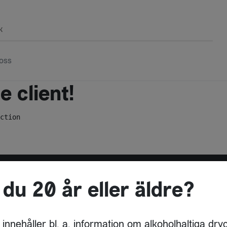
k
oss
 client!
ction
 du 20 år eller äldre?
ADRESS
DRYCKESBUAN
 innehåller bl. a. information om alkoholhaltiga dry