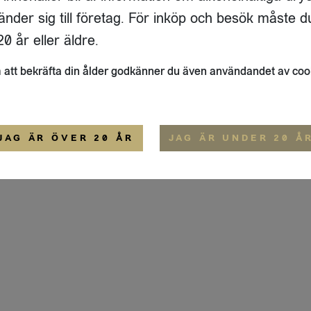
GATAN 64 D
änder sig till företag. För inköp och besök måste d
33
ÖSTERSUND
0 år eller äldre.
ALLMÄNNA VILLKOR
att bekräfta din ålder godkänner du även användandet av coo
JAG ÄR ÖVER 20 ÅR
JAG ÄR UNDER 20 Å