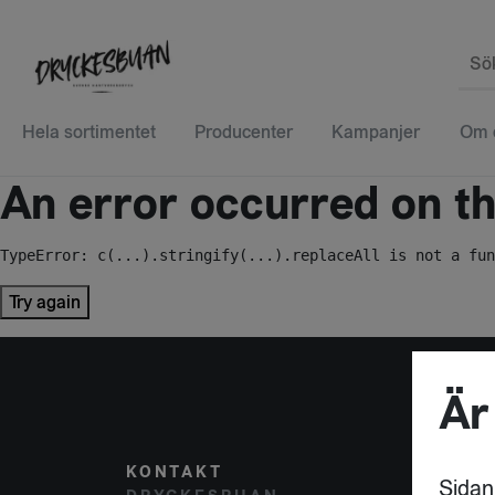
Sö
Hela sortimentet
Producenter
Kampanjer
Om 
An error occurred on the
TypeError: c(...).stringify(...).replaceAll is not a fun
Try again
Är
KONTAKT
POST
Sidan