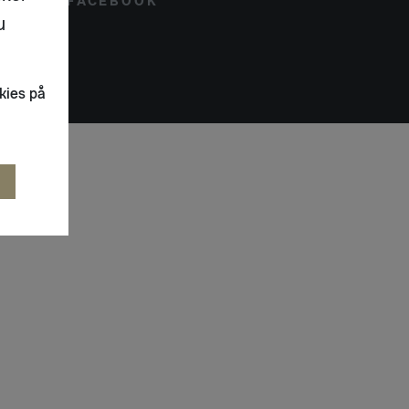
FACEBOOK
u
kies på
R