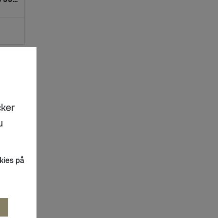
cker
u
kies på
R