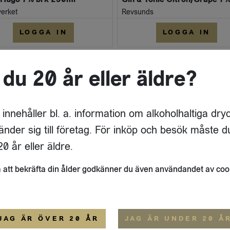
erket
Revsunds
LOGGA IN
LOGGA IN
 du 20 år eller äldre?
 innehåller bl. a. information om alkoholhaltiga dry
änder sig till företag. För inköp och besök måste d
0 år eller äldre.
att bekräfta din ålder godkänner du även användandet av coo
JAG ÄR ÖVER 20 ÅR
JAG ÄR UNDER 20 Å