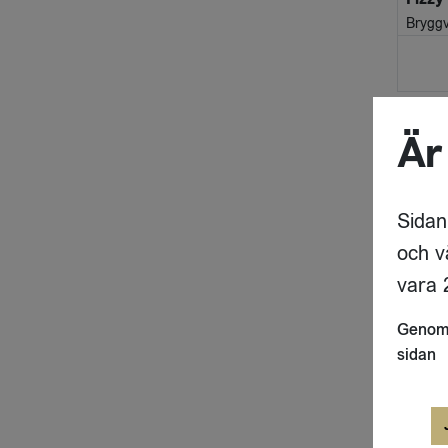
Bryggv
Är
Sidan
och v
vara 2
Genom 
sidan