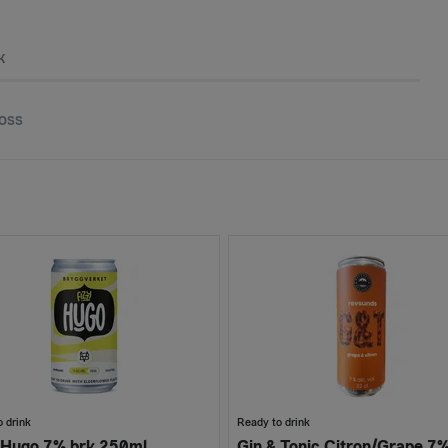
k
oss
 drink
Ready to drink
 Hugo 7% brk 250ml