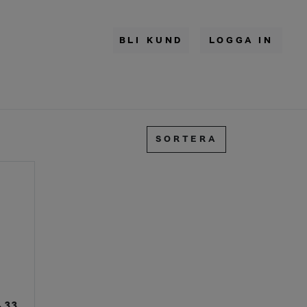
BLI KUND
LOGGA IN
SORTERA
Gin & Tonic Citron/Grape 7% 330ml Brk