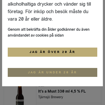
alkoholhaltiga drycker och vänder sig till
Ready to drink
företag. För inköp och besök måste du
Gin & Tonic Citron/Grape 7% 330ml Brk
vara 20 år eller äldre.
Revsunds
Genom att bekräfta din ålder godkänner du även
LOGGA IN
användandet av cookies på sidan
Övrig cider & ready to drink
Gin & Tonic Citron/Grape 7% FAT 30L
JAG ÄR ÖVER 20 ÅR
Revsunds
LOGGA IN
JAG ÄR UNDER 20 ÅR
Cider
It's a Must 330 ml 4,5 % FL
Tjärnsjö Brewery