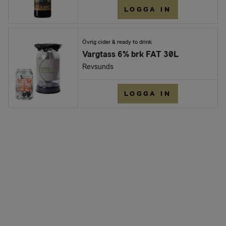
LOGGA IN
Övrig cider & ready to drink
Vargtass 6% brk FAT 30L
Revsunds
LOGGA IN